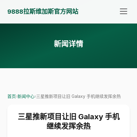
9888拉斯维加斯官方网站
新闻详情
首页
›
新闻中心
›
三星推新项目让旧 Galaxy 手机继续发挥余热
三星推新项目让旧 Galaxy 手机
继续发挥余热