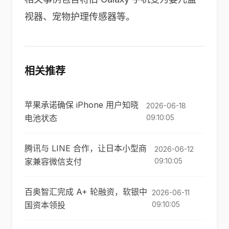
视器、宠物护理传感器等。
相关推荐
苹果承诺确保 iPhone 用户知晓
2026-06-18
电池状态
09:10:05
腾讯与 LINE 合作，让日本小型商
2026-06-12
家兼容微信支付
09:10:05
百奥智汇完成 A+ 轮融资，软银中
2026-06-11
国资本领投
09:10:05