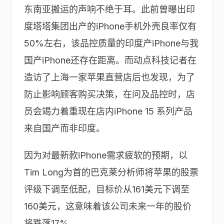
东南亚搬运的声响不绝于耳。此前曾曝出印
度塔塔集团出产的iPhone手机外壳良率仅有
50%左右，该品控质量的印度产iPhone与我
国产iPhone还存在距离。而动点科技记者在
造访了上海一家苹果直营店后也发现，为了
防止影响顾客购买决策，在问及品控时，店
员会竭力着重现在店内iPhone 15 系列产品
来自国产而非印度。
因为对最新款iPhone需求疲软的预期，以
Tim Long为首的巴克莱分析师将苹果的股票
评级下调至低配，目标价从161美元下调至
160美元，这意味着该公司未来一年的股价
将跌落17%。