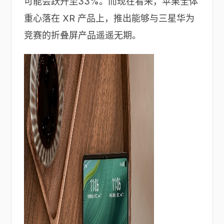
可能会跃升至33%。而现在看来，苹果全体
重心落在 XR 产品上，推出能够与三星华为
竞赛的折叠屏产品遥遥无期。