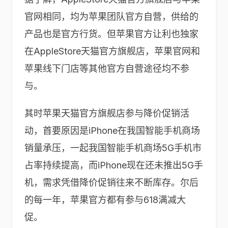
官网相同，均为苹果团队官方自营，供给的
产品也是官方行货。但苹果官方让利也独家
在AppleStore天猫官方旗舰店，苹果官网和
苹果线下门店等其他官方自营途径均不参
与。
其时苹果天猫官方旗舰店参与降价促销活
动，首要原因是iPhone在我国智能手机商场
销量承压，一起我国智能手机商场5G手机市
占率持续提高，而iPhone现在还未推出5G手
机，需求凭借降价促销往来不断库存。尔后
的每一年，苹果官方都有参与618满减大
促。