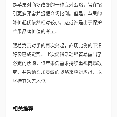
是苹果对商场改变的一种应对战略，旨在招
引更多顾客并提振商场比例。但是，苹果的
降价起伏依然相对较小，这或许是出于保护
苹果品牌价值的考量。
跟着竞赛对手的再次兴起，商场比例的下滑
好像已成定势。此次促销活动尽管暴露出了
必定的焦虑，但苹果仍需求持续重视商场改
变，并采纳愈加灵敏的战略来应对应战，以
坚持其领先地位。
相关推荐