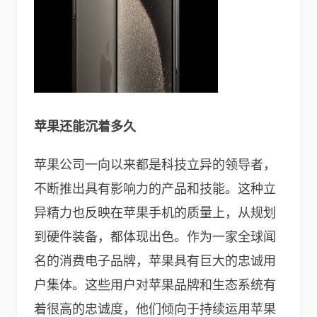
苹果还能沉着多久
苹果公司一向以来都是科技立异的领导者，
不断推出具有影响力的产品和技能。这种立
异精力也反映在苹果手机的质量上，从规划
到硬件装备，都体现出色。作为一家全球闻
名的消费电子品牌，苹果具有巨大的忠诚用
户集体。这些用户对苹果品牌和生态系统有
着很高的忠诚度，他们倾向于持续运用苹果