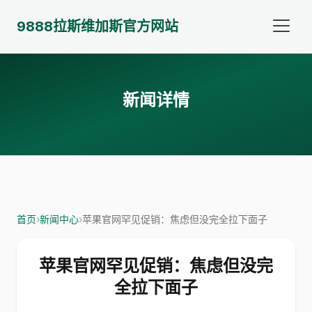
9888拉斯维加斯官方网站
新闻详情
首页
›
新闻中心
›
苹果官网罕见促销：焦虑但没完全拉下面子
苹果官网罕见促销：焦虑但没完
全拉下面子