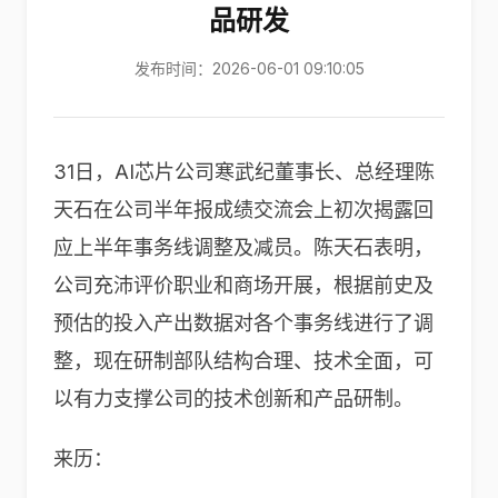
品研发
发布时间：2026-06-01 09:10:05
31日，AI芯片公司寒武纪董事长、总经理陈
天石在公司半年报成绩交流会上初次揭露回
应上半年事务线调整及减员。陈天石表明，
公司充沛评价职业和商场开展，根据前史及
预估的投入产出数据对各个事务线进行了调
整，现在研制部队结构合理、技术全面，可
以有力支撑公司的技术创新和产品研制。
来历：