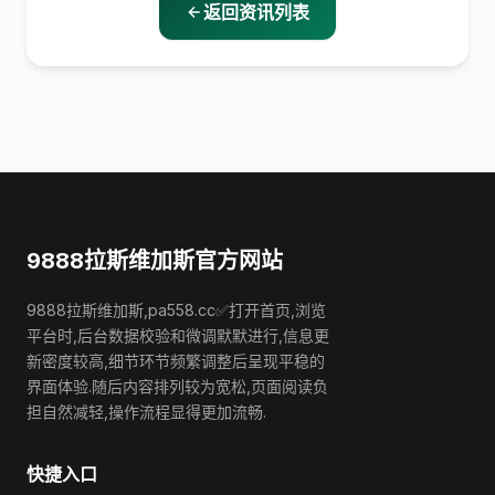
返回资讯列表
9888拉斯维加斯官方网站
9888拉斯维加斯,pa558.cc✅打开首页,浏览
平台时,后台数据校验和微调默默进行,信息更
新密度较高,细节环节频繁调整后呈现平稳的
界面体验.随后内容排列较为宽松,页面阅读负
担自然减轻,操作流程显得更加流畅.
快捷入口