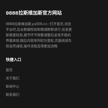
9888拉斯维加斯官方网站
9888拉斯维加斯,pa558.cc✅打开首页,浏览
平台时,后台数据校验和微调默默进行,信息更
新密度较高,细节环节频繁调整后呈现平稳的
界面体验.随后内容排列较为宽松,页面阅读负
担自然减轻,操作流程显得更加流畅.
快捷入口
首页
关于我们
新闻中心
联系我们