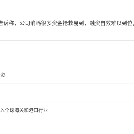
部告诉称，公司消耗很多资金抢救易到，融资自救难以到
融资
入全球海关和港口行业