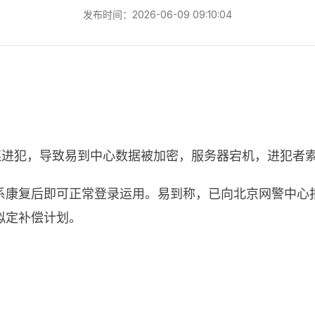
发布时间：2026-06-09 09:10:04
遭接连进犯，导致易到中心数据被加密，服务器宕机，进犯者
系康复后即可正常登录运用。易到称，已向北京网警中心
拟定补偿计划。