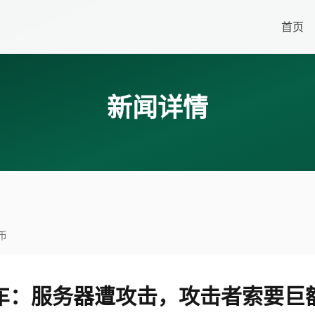
首页
新闻详情
币
车：服务器遭攻击，攻击者索要巨