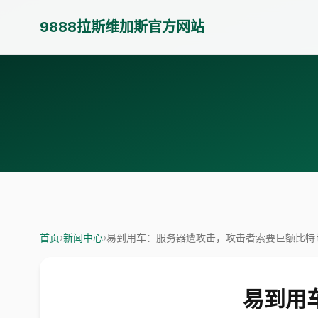
9888拉斯维加斯官方网站
首页
›
新闻中心
›
易到用车：服务器遭攻击，攻击者索要巨额比特
易到用