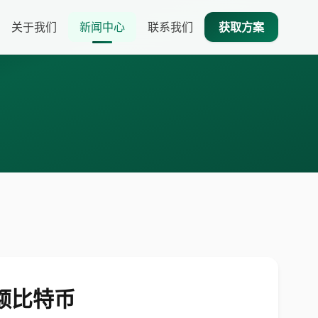
关于我们
新闻中心
联系我们
获取方案
额比特币