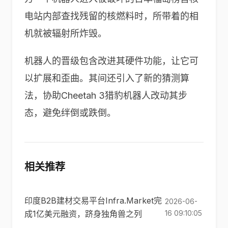
电站内部查找残留的核燃料时，所带着的相
机就被辐射所炸毁。
机器人的晋级包含改进其硬件功能，让它可
以扩展和歪曲。其间还引入了新的猜测算
法，协助Cheetah 3猎豹机器人改动其步
态，避免绊倒或跌倒。
相关推荐
印度B2B建材交易平台Infra.Market完
2026-06-
成1亿美元融资，跻身独角兽之列
16 09:10:05