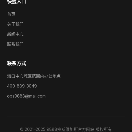
快捷入口
首页
关于我们
新闻中心
联系我们
联系方式
海口中心城区范围内办公地点
400-889-3049
ops9888@mail.com
© 2021–2025 9888拉斯维加斯官方网站 版权所有