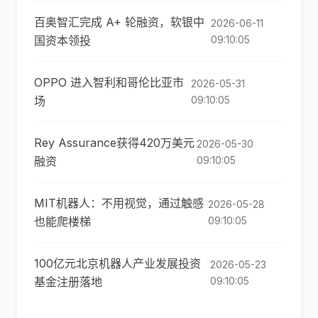
百奥智汇完成 A+ 轮融资，软银中
2026-06-11
国资本领投
09:10:05
OPPO 进入智利和哥伦比亚市
2026-05-31
场
09:10:05
Rey Assurance获得420万美元
2026-05-30
融资
09:10:05
MIT机器人：不用视觉，通过触感
2026-05-28
也能爬楼梯
09:10:05
100亿元北京机器人产业发展投资
2026-05-23
基金注册落地
09:10:05