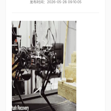
发布时间：2026-05-28 09:10:05