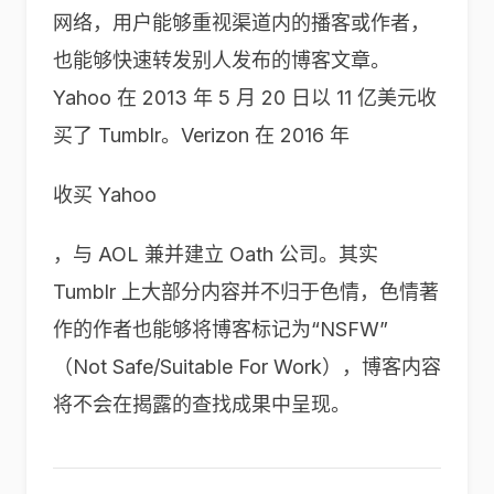
网络，用户能够重视渠道内的播客或作者，
也能够快速转发别人发布的博客文章。
Yahoo 在 2013 年 5 月 20 日以 11 亿美元收
买了 Tumblr。Verizon 在 2016 年
收买 Yahoo
，与 AOL 兼并建立 Oath 公司。其实
Tumblr 上大部分内容并不归于色情，色情著
作的作者也能够将博客标记为“NSFW”
（Not Safe/Suitable For Work），博客内容
将不会在揭露的查找成果中呈现。