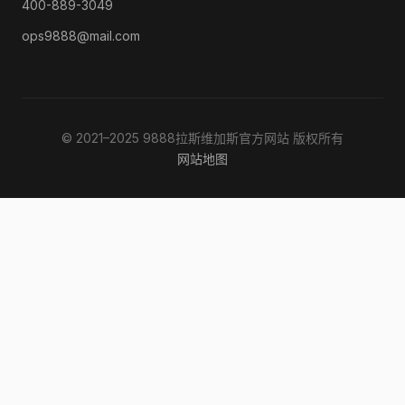
400-889-3049
ops9888@mail.com
© 2021–2025 9888拉斯维加斯官方网站 版权所有
网站地图