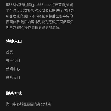
9888拉斯维加斯,pa558.cc✅打开首页,浏览
平台时,后台数据校验和微调默默进行,信息更
新密度较高,细节环节频繁调整后呈现平稳的
界面体验.随后内容排列较为宽松,页面阅读负
担自然减轻,操作流程显得更加流畅.
快捷入口
首页
关于我们
新闻中心
联系我们
联系方式
海口中心城区范围内办公地点