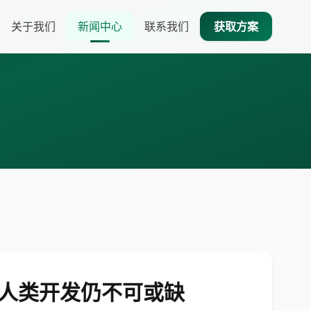
关于我们
新闻中心
联系我们
获取方案
，但人类开发仍不可或缺