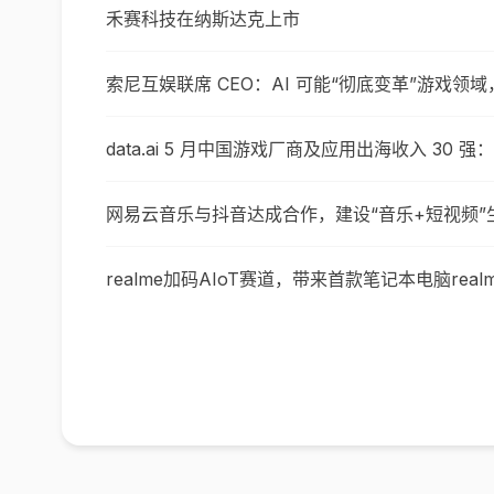
禾赛科技在纳斯达克上市
索尼互娱联席 CEO：AI 可能“彻底变革”游戏
data.ai 5 月中国游戏厂商及应用出海收入 30 强
网易云音乐与抖音达成合作，建设“音乐+短视频”
realme加码AIoT赛道，带来首款笔记本电脑realme