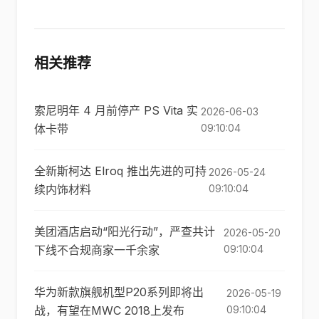
相关推荐
索尼明年 4 月前停产 PS Vita 实
2026-06-03
体卡带
09:10:04
全新斯柯达 Elroq 推出先进的可持
2026-05-24
续内饰材料
09:10:04
美团酒店启动“阳光行动”，严查共计
2026-05-20
下线不合规商家一千余家
09:10:04
华为新款旗舰机型P20系列即将出
2026-05-19
战，有望在MWC 2018上发布
09:10:04