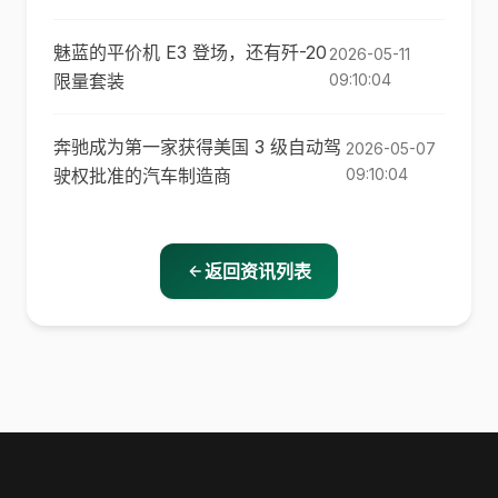
魅蓝的平价机 E3 登场，还有歼-20
2026-05-11
限量套装
09:10:04
奔驰成为第一家获得美国 3 级自动驾
2026-05-07
驶权批准的汽车制造商
09:10:04
返回资讯列表