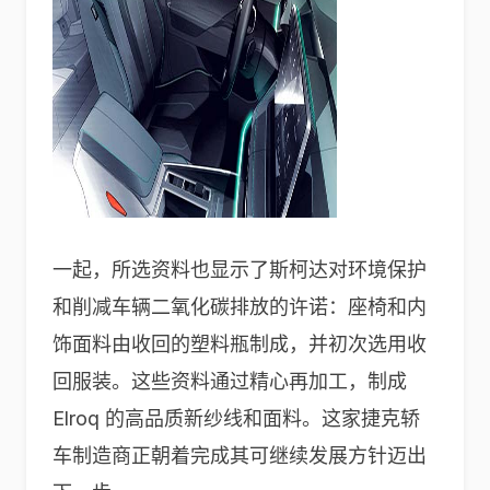
一起，所选资料也显示了斯柯达对环境保护
和削减车辆二氧化碳排放的许诺：座椅和内
饰面料由收回的塑料瓶制成，并初次选用收
回服装。这些资料通过精心再加工，制成
Elroq 的高品质新纱线和面料。这家捷克轿
车制造商正朝着完成其可继续发展方针迈出