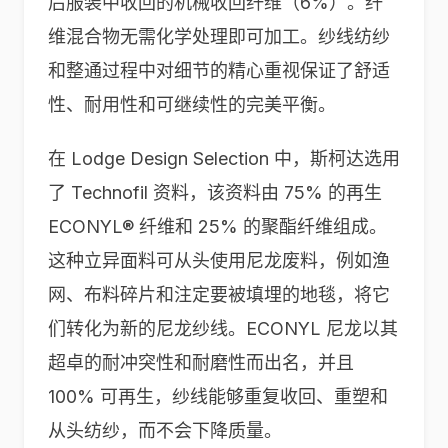
后服装中收回的机械收回纤维（6%）。纤
维混合物无需化学处理即可加工。纱线纺纱
和整通过程中对细节的精心重视保证了舒适
性、耐用性和可继续性的完美平衡。
在 Lodge Design Selection 中，斯柯达选用
了 Technofil 资料，该资料由 75% 的再生
ECONYL® 纤维和 25% 的聚酯纤维组成。
这种立异面料可从头使用尼龙废料，例如渔
网、布料碎片和注定要被填埋的地毯，将它
们转化为新的尼龙纱线。ECONYL 尼龙以其
超卓的耐冲突性和耐磨性而出名，并且
100% 可再生，纱线能够重复收回、重塑和
从头纺纱，而不会下降质量。