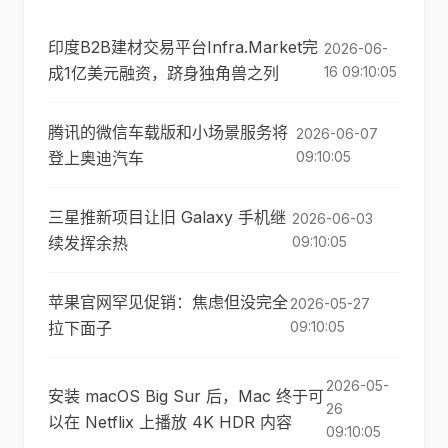
印度B2B建材交易平台Infra.Market完
2026-06-
成1亿美元融资，跻身独角兽之列
16 09:10:05
腾讯的微信车载版和小场景服务将
2026-06-07
登上奥迪汽车
09:10:05
三星推新项目让旧 Galaxy 手机继
2026-06-03
续发挥余热
09:10:05
苹果官网罕见促销：焦虑但没完全
2026-05-27
拉下面子
09:10:05
2026-05-
安装 macOS Big Sur 后，Mac 终于可
26
以在 Netflix 上播放 4K HDR 内容
09:10:05