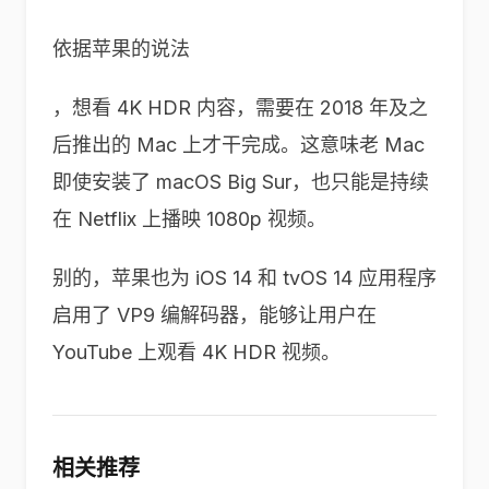
依据苹果的说法
，想看 4K HDR 内容，需要在 2018 年及之
后推出的 Mac 上才干完成。这意味老 Mac
即使安装了 macOS Big Sur，也只能是持续
在 Netflix 上播映 1080p 视频。
别的，苹果也为 iOS 14 和 tvOS 14 应用程序
启用了 VP9 编解码器，能够让用户在
YouTube 上观看 4K HDR 视频。
相关推荐