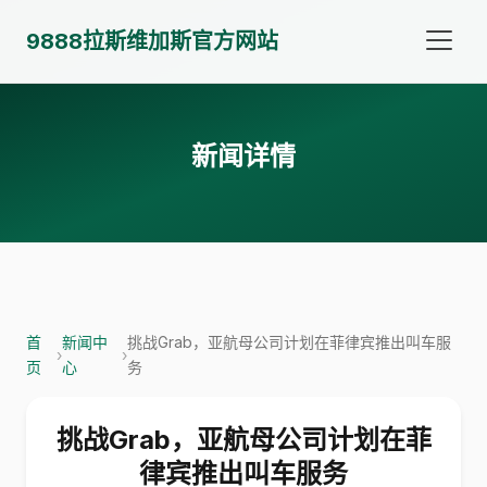
9888拉斯维加斯官方网站
新闻详情
首
新闻中
挑战Grab，亚航母公司计划在菲律宾推出叫车服
›
›
页
心
务
挑战Grab，亚航母公司计划在菲
律宾推出叫车服务