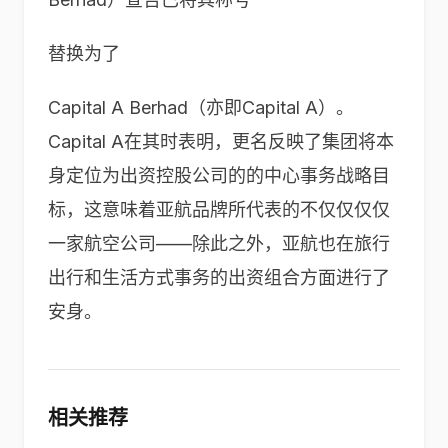
替换为了
Capital A Berhad
（亦即
Capital A
）。
Capital A
在其时表明，更名反映了集团将本
身定位为出资控股公司的的中心事务战略目
标，这意味着亚航品牌所代表的不仅仅仅仅
一家航空公司
——
除此之外，亚航也在旅行
出行和生活方式事务的出资组合方面进行了
安身。
相关推荐