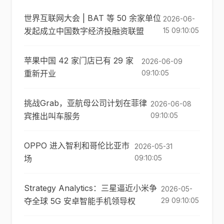
世界互联网大会 | BAT 等 50 余家单位
2026-06-
发起成立中国数字经济投融资联盟
15 09:10:05
苹果中国 42 家门店已有 29 家
2026-06-09
重新开业
09:10:05
挑战Grab，亚航母公司计划在菲律
2026-06-08
宾推出叫车服务
09:10:05
OPPO 进入智利和哥伦比亚市
2026-05-31
场
09:10:05
Strategy Analytics：三星逼近小米争
2026-05-
夺全球 5G 安卓智能手机领导权
29 09:10:05