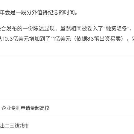
2年会是一段分外值得纪念的时间。
联合发布的一份陈述显现，虽然相同被卷入了“融资隆冬”
从
10.3
亿美元增加到了
11
亿美元（依据
83
笔出资买卖），
 企业专利申请量超高校
出二三线城市