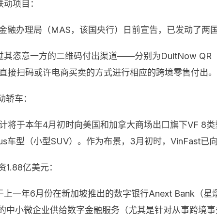
联动项目：
坡金融办理局（MAS，该国央行）日前宣告，已发动了两
恣意一方的二维码付出渠道——分别为DuitNow QR
下直接扫码或许电商买卖的方式进行相应的跨境零售付出。
电动轿车：
，估计将于本年4月初时向美国和加拿大商场出口旗下VF 8
us车型（小型SUV）。作为布景，3月初时，VinFast
资1.88亿美元：
年6月份在新加坡推出的数字银行Anext Bank（星熠
南亚的中小微企业供给数字金融服务（尤其是针对从事跨境事务的