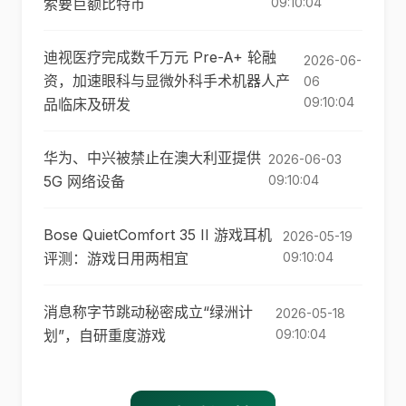
索要巨额比特币
09:10:04
迪视医疗完成数千万元 Pre-A+ 轮融
2026-06-
资，加速眼科与显微外科手术机器人产
06
09:10:04
品临床及研发
华为、中兴被禁止在澳大利亚提供
2026-06-03
5G 网络设备
09:10:04
Bose QuietComfort 35 II 游戏耳机
2026-05-19
评测：游戏日用两相宜
09:10:04
消息称字节跳动秘密成立“绿洲计
2026-05-18
划”，自研重度游戏
09:10:04