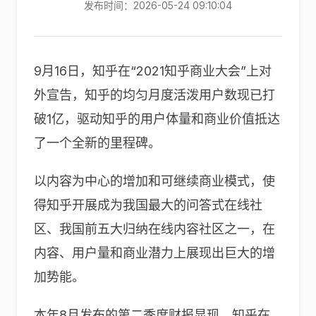
发布时间：2026-05-24 09:10:04
9月16日，知乎在“2021知乎商业大会”上对
外宣告，知乎的均匀月度活泼用户数现已打
破1亿，驱动知乎的用户体量和商业价值抵达
了一个全新的里程碑。
以内容为中心的增加和可继续商业模式，使
得知乎开展成为我国最大的问答式在线社
区、我国前五大归纳在线内容社区之一，在
内容、用户量和商业潜力上展现出巨大的增
加势能。
本年8月发布的第二季度财报显现，知乎在